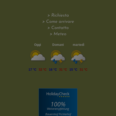
> Richiesta
> Come arrivare
> Contatto
> Meteo
Oggi
Domani
martedì
17 °C
32 °C
16 °C
31 °C
15 °C
31 °C
100%
Weiterempfehlung
Bauernhof Pichlerhof